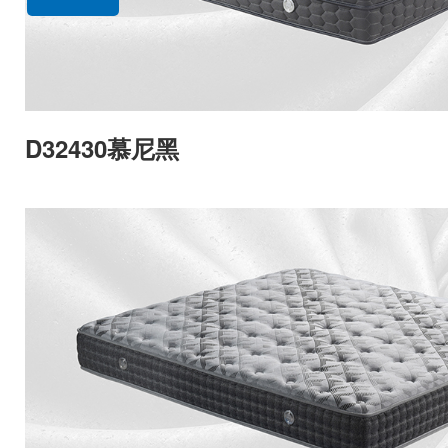
D32430慕尼黑