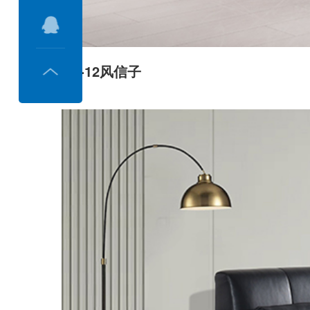
YX-12风信子