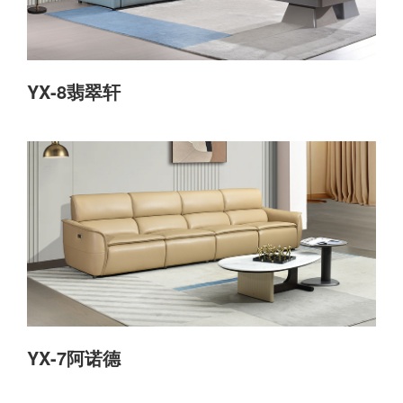
YX-8翡翠轩
YX-7阿诺德