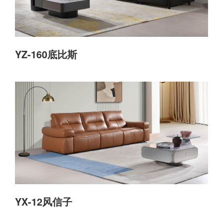
YZ-160底比斯
YX-12风信子