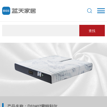
查找
产品名称：D52407蒙特利尔