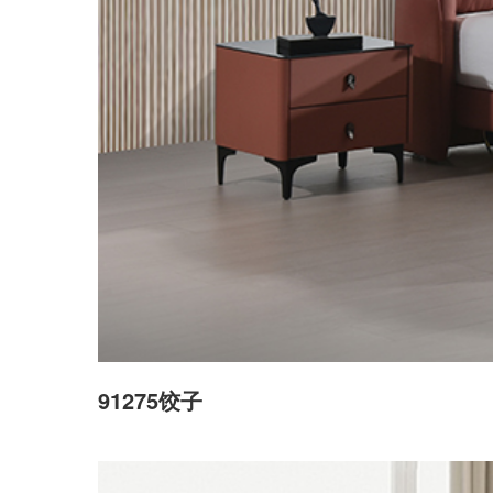
91275饺子