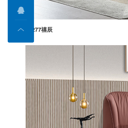
91277禧辰